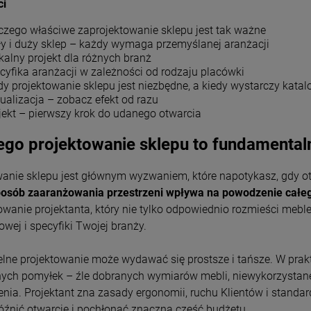
ci
czego właściwe zaprojektowanie sklepu jest tak ważne
y i duży sklep – każdy wymaga przemyślanej aranżacji
kalny projekt dla różnych branż
cyfika aranżacji w zależności od rodzaju placówki
dy projektowanie sklepu jest niezbędne, a kiedy wystarczy kata
ualizacja – zobacz efekt od razu
jekt – pierwszy krok do udanego otwarcia
ego projektowanie sklepu to fundamental
wanie sklepu jest głównym wyzwaniem, które napotykasz, gdy ot
osób zaaranżowania przestrzeni wpływa na powodzenie całeg
anie projektanta, który nie tylko odpowiednio rozmieści meble
wej i specyfiki Twojej branży.
lne projektowanie może wydawać się prostsze i tańsze. W prak
ych pomyłek – źle dobranych wymiarów mebli, niewykorzystane
ia. Projektant zna zasady ergonomii, ruchu Klientów i standar
źnić otwarcie i pochłonąć znaczną część budżetu.