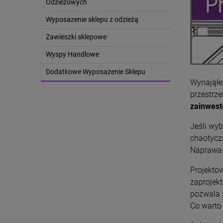
Odzieżowych
Wyposazenie sklepu z odzieżą
Zawieszki sklepowe
Wyspy Handlowe
Dodatkowe Wyposażenie Sklepu
Wynająłeś
przestrze
zainwest
Jeśli wyb
chaotyczn
Naprawa t
Projektow
zaprojek
pozwala 
Co warto 