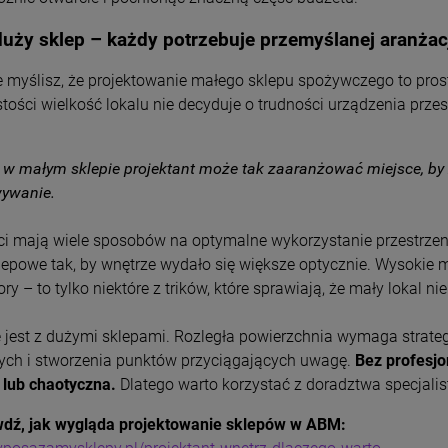
duży sklep – każdy potrzebuje przemyślanej aranżac
 myślisz, że projektowanie małego sklepu spożywczego to prost
stości wielkość lokalu nie decyduje o trudności urządzenia prz
 w
małym sklepie projektant może tak zaaranżować miejsce, by 
ywanie.
ści mają wiele sposobów na optymalne wykorzystanie przestrzeni
lepowe tak, by wnętrze wydało się większe optycznie. Wysokie m
ory – to tylko niektóre z trików, które sprawiają, że mały lokal ni
 jest z dużymi sklepami. Rozległa powierzchnia wymaga strateg
ch i stworzenia punktów przyciągających uwagę.
Bez profesjo
 lub chaotyczna.
Dlatego warto korzystać z doradztwa specjalis
dź, jak wygląda projektowanie sklepów w ABM: