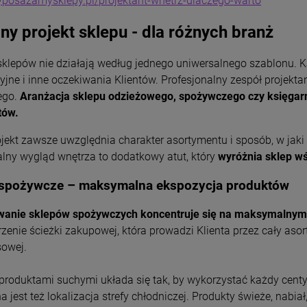
wyposazamysklepy.pl/projektant-wnetrz-dlaczego-warto
ny projekt sklepu - dla różnych branż
 sklepów nie działają według jednego uniwersalnego szablonu. 
jne i inne oczekiwania Klientów. Profesjonalny zespół projekta
ego.
Aranżacja sklepu odzieżowego, spożywczego czy księgarn
stów.
ojekt zawsze uwzględnia charakter asortymentu i sposób, w jak
alny wygląd wnętrza to dodatkowy atut, który
wyróżnia sklep w
 spożywcze – maksymalna ekspozycja produktów
wanie sklepów spożywczych koncentruje się na maksymalnym 
rzenie ścieżki zakupowej, która prowadzi Klienta przez cały asor
sowej.
 produktami suchymi układa się tak, by wykorzystać każdy cent
a jest też lokalizacja strefy chłodniczej. Produkty świeże, nabi