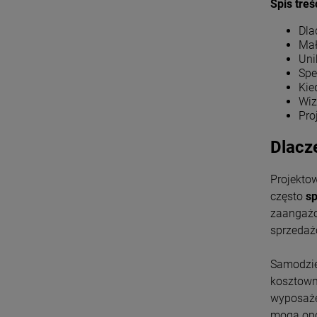
Spis treś
Dla
Mał
Uni
Spe
Kie
Wiz
Pro
Dlacz
Projekto
często
sp
zaangażow
sprzedażo
Samodzie
kosztown
wyposażen
mogą opó