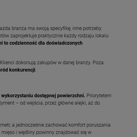
Każda branża ma swoją specyfikę, inne potrzeby
ntów zaprojektuje praktycznie każdy rodzaju lokalu
i to codzienność dla doświadczonych
i Klienci dokonują zakupów w danej branży. Poza
śród konkurencji
.
wykorzystaniu dostępnej powierzchni.
Priorytetem
tyment – od wejścia, przez główne alejki, aż do
ymetr, a jednocześnie zachować komfort poruszania
ał, mięso i wędliny powinny znajdować się w