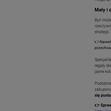
Mały i 
Być może
rzeczywi
strategii.
👉
Nawet
przechow
Specjali
regały sk
jasne kol
Podobnie
zakupowy
się pusta
👉 Spraw