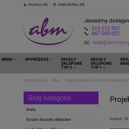
ZALOGUJ SIĘ
ZAREJESTRUJ SIĘ
Jesteśmy dostęp
515 212 597
📞
667 004 622
📞
✉️
sklep@abm.com.
MENU
WYPRZEDAŻ
REGAŁY
REGAŁY
REG
SKLEPOWE
SKLEPOWE
BRA
TYP 2
TYP 1
Strona główna
Blog
Projekty sklepów: co musisz wiedzieć 
Blog kategorie
Proje
kraty
Dodano:
15
Kosze i koszyki sklepowe