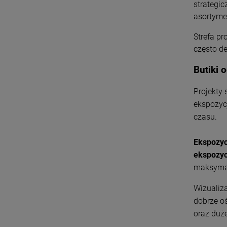
strategic
asortyme
Strefa pr
często d
Butiki 
Projekty
ekspozyc
czasu.
Ekspozyc
ekspozyc
maksymaln
Wizualiz
dobrze o
oraz duże