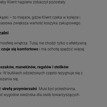
żeby Klient najpierw zobaczył pozostały
ski – to miejsce, gdzie Klient czeka w kolejce i
a kasowa zwiększa wartość koszyka zakupowego.
zalni
osferę wnętrza. Tutaj nie chodzi tylko o efektywną
t czuje się komfortowo
i ma ochotę spędzić więcej
szaków, manekinów, regałów i stolików
w. W butikach odzieżowych często rezygnuje się z
szania się.
eż
strefę przymierzalni
. Musi być przestronna,
ać wygodne siedziska dla osób towarzyszących