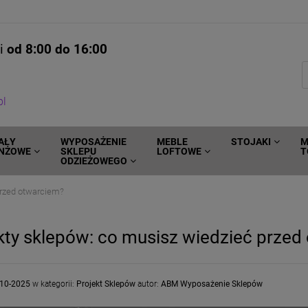
ni
od 8:00 do 16:00
pl
AŁY
WYPOSAŻENIE
MEBLE
STOJAKI
M
NŻOWE
SKLEPU
LOFTOWE
T
ODZIEŻOWEGO
przed otwarciem?
kty sklepów: co musisz wiedzieć przed
-10-2025
w kategorii:
Projekt Sklepów
autor:
ABM Wyposażenie Sklepów