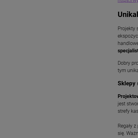
https://
Unikal
Projekty
ekspozycy
handlow
specjali
Dobry pr
tym u
nik
Sklepy
Projekto
jest stwo
strefy ka
Regały z
się. Ważn