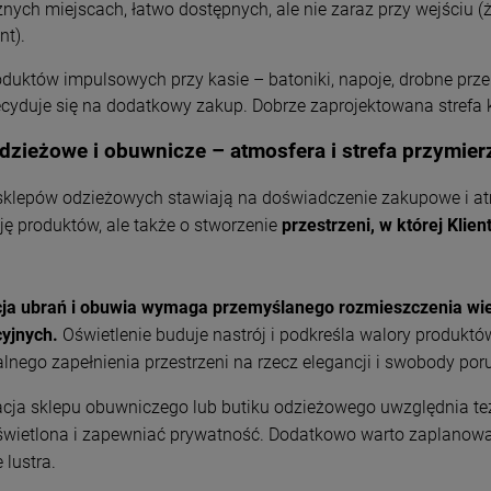
znych miejscach, łatwo dostępnych, ale nie zaraz przy wejściu (
nt).
oduktów impulsowych przy kasie – batoniki, napoje, drobne przeką
ecyduje się na dodatkowy zakup. Dobrze zaprojektowana stref
odzieżowe i obuwnicze – atmosfera i strefa przymier
 sklepów odzieżowych stawiają na doświadczenie zakupowe i atm
ję produktów, ale także o stworzenie
przestrzeni, w której
Klien
ja ubrań i obuwia wymaga przemyślanego rozmieszczenia wie
yjnych.
Oświetlenie buduje nastrój i podkreśla walory produktó
ego zapełnienia przestrzeni na rzecz elegancji i swobody poru
acja sklepu obuwniczego lub butiku odzieżowego uwzględnia t
świetlona i zapewniać prywatność. Dodatkowo warto zaplanow
 lustra.