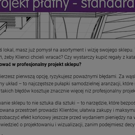
 lokal, masz już pomysł na asortyment i wizję swojego sklepu.
ń, żeby Klienci chcieli wracać? Czy wystarczy kupić regały z kata
ować w profesjonalny projekt sklepu?
ierzesz pierwszą opcję, ryzykujesz poważnymi błędami. Za wąsk
y układ – to najczęstsze pułapki samodzielnej aranżacji, które
akich błędów kosztuje znacznie więcej niż profesjonalny projekt
anie sklepu to nie sztuka dla sztuki – to narzędzie, które bez
towana przestrzeń prowadzi Klientów, ułatwia zakupy i maksyma
zobaczyć efekt końcowy jeszcze przed wydaniem pieniędzy na 
wiedzieć o projektowaniu i wizualizacji, zanim podejmiesz decy