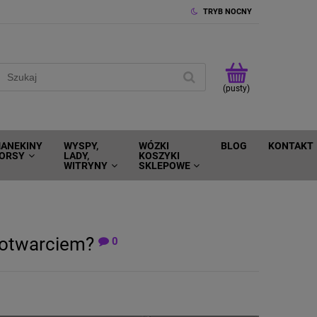
TRYB NOCNY
(pusty)
ANEKINY
WYSPY,
WÓZKI
BLOG
KONTAKT
ORSY
LADY,
KOSZYKI
WITRYNY
SKLEPOWE
 otwarciem?
0