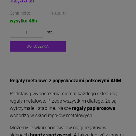
12,55 zł
Cena netto:
10,20 zł
wysyłka 48h
szt.
DO KOSZYKA
Regały metalowe z popychaczami półkowymi ABM
Podstawą wyposażenia niemal każdego sklepu są
regały metalowe. Przede wszystkim dlatego, że są
wytrzymałe i stabilne. Nasze
regały papierosowe
wchodzą w skład regałów metalowych.
Możemy je wkomponować w ciągi regałów w
sklepach
branży spożywczej
. A także łączyć z innymi