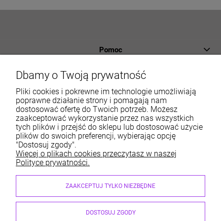
Pomoc
Płatności i dostawa
Dbamy o Twoją prywatność
Informacje
Pliki cookies i pokrewne im technologie umożliwiają
poprawne działanie strony i pomagają nam
dostosować ofertę do Twoich potrzeb. Możesz
O nas
zaakceptować wykorzystanie przez nas wszystkich
tych plików i przejść do sklepu lub dostosować użycie
Moje konto
plików do swoich preferencji, wybierając opcję
"Dostosuj zgody".
Więcej o plikach cookies przeczytasz w naszej
Polityce prywatności.
Sklep internetowy ABM Wyposażamy Sklepy | ul. Dobry
ZAAKCEPTUJ TYLKO NIEZBĘDNE
Początek 6, 30-798 Kraków
sklep@abm.com.pl
| 667 004 622, 515 212 597
DOSTOSUJ ZGODY
NIP: 6792469111 | REGON: 351364718