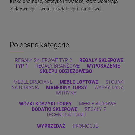
funkcjonalność, estetykę i trwałość, które wspierają
efektywność Twojej działalności handlowej.
Polecane kategorie
REGAŁY SKLEPOWE TYP 2
REGAŁY SKLEPOWE
TYP 1
REGAŁY BRANŻOWE
WYPOSAŻENIE
SKLEPU
ODZIEŻOWEGO
MEBLE DRUCIANE
MEBLE LOFTOWE
STOJAKI
NA UBRANIA
MANEKINY TORSY
WYSPY, LADY,
WITRYNY
WÓZKI
KOSZYKI
TORBY
MEBLE BIUROWE
DODATKI SKLEPOWE
REGAŁY Z
TECHNORATTANU
WYPRZEDAŻ
PROMOCJE