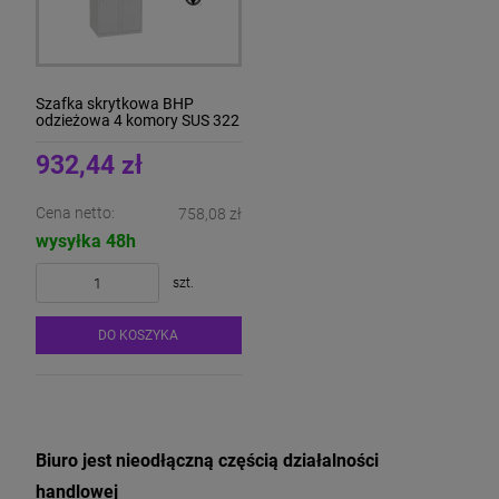
Szafka skrytkowa BHP
odzieżowa 4 komory SUS 322
W
932,44 zł
Cena netto:
758,08 zł
wysyłka 48h
szt.
DO KOSZYKA
Biuro
jest nieodłączną częścią działalności
handlowej