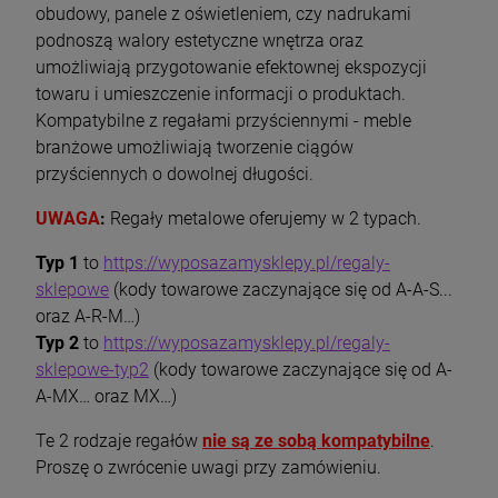
obudowy, panele z oświetleniem, czy nadrukami
podnoszą walory estetyczne wnętrza oraz
umożliwiają przygotowanie efektownej ekspozycji
towaru i umieszczenie informacji o produktach.
Kompatybilne z regałami przyściennymi - meble
branżowe umożliwiają tworzenie ciągów
przyściennych o dowolnej długości.
UWAGA
:
Regały metalowe oferujemy w 2 typach.
Typ 1
to
https://wyposazamysklepy.pl/regaly-
sklepowe
(kody towarowe zaczynające się od A-A-S...
oraz A-R-M…)
Typ 2
to
https://wyposazamysklepy.pl/regaly-
sklepowe-typ2
(kody towarowe zaczynające się od A-
A-MX… oraz MX…)
Te 2 rodzaje regałów
nie są ze sobą kompatybilne
.
Proszę o zwrócenie uwagi przy zamówieniu.