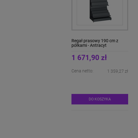
Regał alkoholowy z
Regał prasowy 190 cm z
oświetleniem i lustrami RR -
półkami - Antracyt
Dąb Królewski
3 784,02 zł
1 671,90 zł
Cena netto:
Cena netto:
3 076,44 zł
1 359,27 zł
DO KOSZYKA