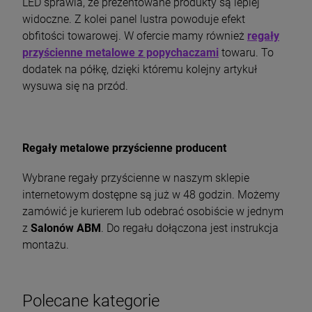
LED sprawia, że prezentowane produkty są lepiej
widoczne. Z kolei panel lustra powoduje efekt
obfitości towarowej. W ofercie mamy również
regały
przyścienne metalowe z popychaczami
towaru
. To
dodatek na półkę, dzięki któremu kolejny artykuł
wysuwa się na przód.
Regały metalowe przyścienne producent
Wybrane regały przyścienne w naszym sklepie
internetowym dostępne są już w 48 godzin. Możemy
zamówić je kurierem lub odebrać osobiście w jednym
z
Salonów ABM
. Do regału dołączona jest instrukcja
montażu.
Polecane kategorie