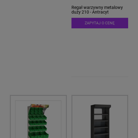
Regał warzywny metalowy
Regał warzywny metalowy
duży - Biały
duży 210 - Antracyt
5 009,20 zł
ZAPYTAJ O CENĘ
Cena netto:
4 072,52 zł