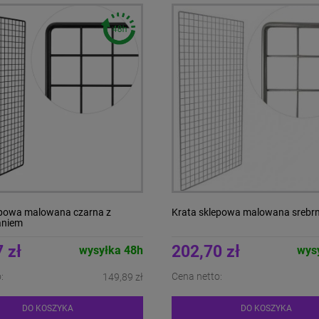
epowa malowana czarna z
Krata sklepowa malowana srebr
niem
 zł
202,70 zł
wysyłka 48h
wys
:
Cena netto:
149,89 zł
DO KOSZYKA
DO KOSZYKA