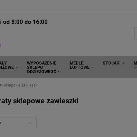
ni
od 8:00 do 16:00
pl
AŁY
WYPOSAŻENIE
MEBLE
STOJAKI
M
NŻOWE
SKLEPU
LOFTOWE
T
ODZIEŻOWEGO
ty sklepowe zawieszki
raty sklepowe zawieszki