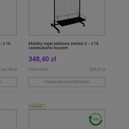
– z 10
Mobilny regał siatkowy zestaw 3 – z 18
zawieszkami i koszem
348,40 zł
Cena netto:
342,99 zł
283,25 zł
I
POWIADOM O DOSTĘPNOŚCI
NOWOŚĆ