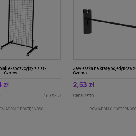
ojak ekspozycyjny z siatki
Zawieszka na kratę pojedyncza 2
 – Czarny
Czarna
 zł
2,53 zł
:
Cena netto:
169,95 zł
OWIADOM O DOSTĘPNOŚCI
POWIADOM O DOSTĘPNOŚC