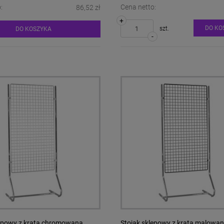
:
Cena netto:
86,52 zł
+
DO KO
szt.
DO KOSZYKA
-
lepowy z kratą chromowaną
Stojak sklepowy z kratą malowa