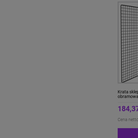
Krata skl
obramowa
184,37
Cena netto