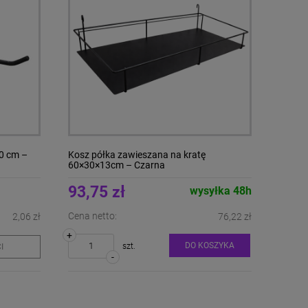
0 cm –
Kosz półka zawieszana na kratę
60×30×13cm – Czarna
93,75 zł
wysyłka 48h
Cena netto:
2,06 zł
76,22 zł
+
DO KOSZYKA
szt.
I
-