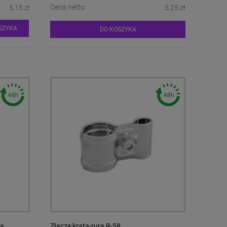
Cena netto:
5,15 zł
5,25 zł
SZYKA
DO KOSZYKA
ną
Złącze krata-rura R-58