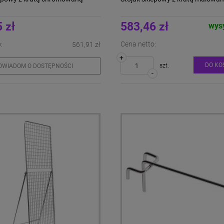
 zł
583,46 zł
wys
:
Cena netto:
561,91 zł
+
DO KO
szt.
OWIADOM O DOSTĘPNOŚCI
-