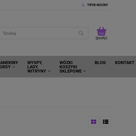
TRYB NOCNY
(pusty)
ANEKINY
WYSPY,
WÓZKI
BLOG
KONTAKT
ORSY
LADY,
KOSZYKI
WITRYNY
SKLEPOWE