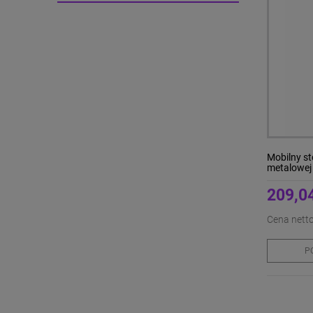
Mobilny st
metalowej
209,04
Cena netto
P