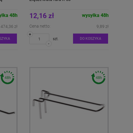
12,16 zł
yłka 48h
wysyłka 48h
Cena netto:
474,36 zł
9,89 zł
+
SZYKA
DO KOSZYKA
szt.
-