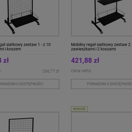
gał siatkowy zestaw 1 - z 10
Mobilny regał siatkowy zestaw 2 
mi i koszem
zawieszkami i 2 koszami
 zł
421,88 zł
:
Cena netto:
266,77 zł
OWIADOM O DOSTĘPNOŚCI
POWIADOM O DOSTĘPNOŚC
NOWOŚĆ