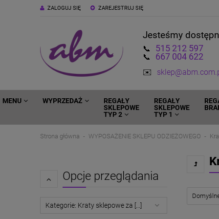
ZALOGUJ SIĘ
ZAREJESTRUJ SIĘ
Jesteśmy dostęp
515 212 597
📞
667 004 622
📞
✉️
sklep@abm.com.
MENU
WYPRZEDAŻ
REGAŁY
REGAŁY
REG
SKLEPOWE
SKLEPOWE
BRA
TYP 2
TYP 1
Strona główna
WYPOSAŻENIE SKLEPU ODZIEŻOWEGO
Kra
K
Opcje przeglądania
Kategorie: Kraty sklepowe za [...]