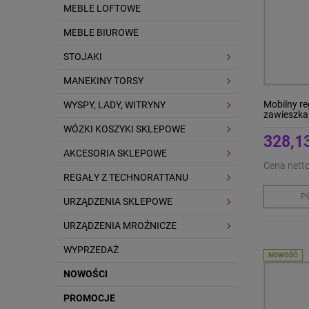
MEBLE LOFTOWE
MEBLE BIUROWE
STOJAKI
MANEKINY TORSY
Mobilny re
WYSPY, LADY, WITRYNY
zawieszka
WÓZKI KOSZYKI SKLEPOWE
328,13
AKCESORIA SKLEPOWE
Cena netto
REGAŁY Z TECHNORATTANU
P
URZĄDZENIA SKLEPOWE
URZĄDZENIA MROŹNICZE
WYPRZEDAŻ
NOWOŚĆ
NOWOŚCI
PROMOCJE