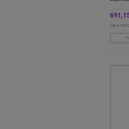
691,15
Cena netto
P