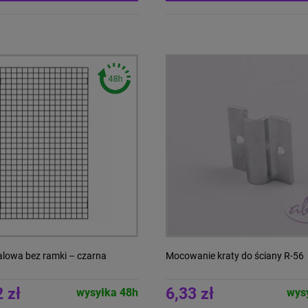
alowa bez ramki – czarna
Mocowanie kraty do ściany R-56
 zł
6,33 zł
wysyłka 48h
wys