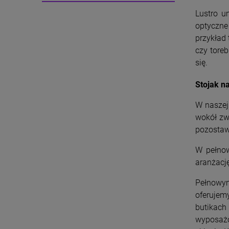
Lustro u
optyczne
przykład 
czy tore
się.
Stojak na
W naszej
wokół zw
pozostaw
W pełnow
aranżację
Pełnowy
oferujem
butikach
wyposażo