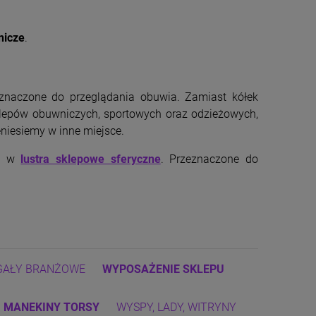
nicze
.
eznaczone do przeglądania obuwia. Zamiast kółek
klepów obuwniczych, sportowych oraz odzieżowych,
eniesiemy w inne miejsce.
ać w
lustra sklepowe sferyczne
. Przeznaczone do
GAŁY BRANŻOWE
WYPOSAŻENIE SKLEPU
MANEKINY TORSY
WYSPY, LADY, WITRYNY