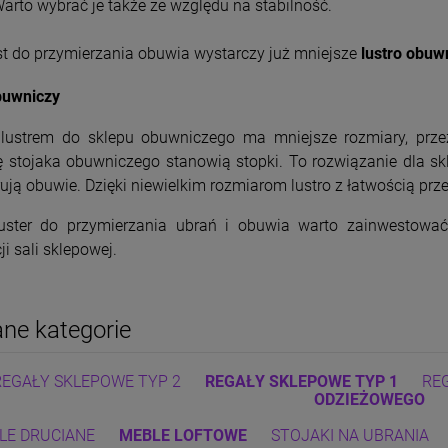
Warto wybrać je także ze względu na stabilność.
t do przymierzania obuwia wystarczy już mniejsze
lustro obuw
buwniczy
 lustrem do sklepu obuwniczego ma mniejsze rozmiary, prz
 stojaka obuwniczego stanowią stopki. To rozwiązanie dla s
rują obuwie. Dzięki niewielkim rozmiarom lustro z łatwością prz
uster do przymierzania ubrań i obuwia warto zainwestow
i sali sklepowej.
ne kategorie
REGAŁY SKLEPOWE TYP 2
REGAŁY SKLEPOWE TYP 1
RE
ODZIEŻOWEGO
LE DRUCIANE
MEBLE LOFTOWE
STOJAKI NA UBRANIA