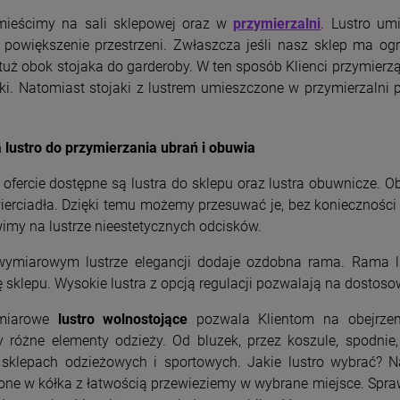
mieścimy na sali sklepowej oraz w
przymierzalni
. Lustro um
 powiększenie przestrzeni. Zwłaszcza jeśli nasz sklep ma og
tuż obok stojaka do garderoby. W ten sposób Klienci przymierzą
bki. Natomiast stojaki z lustrem umieszczone w przymierzaln
 lustro do przymierzania ubrań i obuwia
 ofercie dostępne są lustra do sklepu oraz lustra obuwnicze.
ierciadła. Dzięki temu możemy przesuwać je, bez konieczności 
imy na lustrze nieestetycznych odcisków.
ymiarowym lustrze elegancji dodaje ozdobna rama. Rama lu
 sklepu. Wysokie lustra z opcją regulacji pozwalają na dostos
miarowe
lustro wolnostojące
pozwala Klientom na obejrzenie
y różne elementy odzieży. Od bluzek, przez koszule, spodnie,
 sklepach odzieżowych i sportowych. Jakie lustro wybrać? N
ne w kółka z łatwością przewieziemy w wybrane miejsce. Spraw