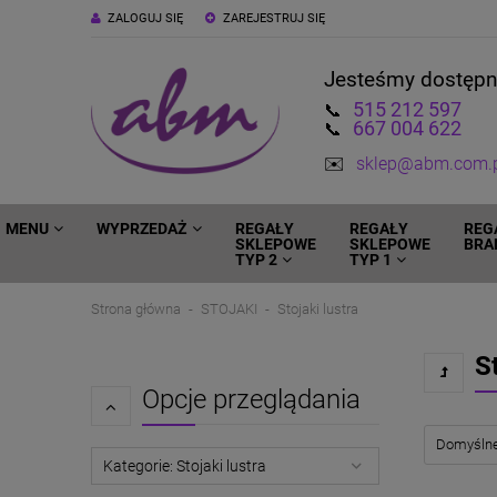
ZALOGUJ SIĘ
ZAREJESTRUJ SIĘ
Jesteśmy dostęp
515 212 597
📞
667 004 622
📞
✉️
sklep@abm.com.
MENU
WYPRZEDAŻ
REGAŁY
REGAŁY
REG
SKLEPOWE
SKLEPOWE
BRA
TYP 2
TYP 1
Strona główna
STOJAKI
Stojaki lustra
S
Opcje przeglądania
Kategorie: Stojaki lustra