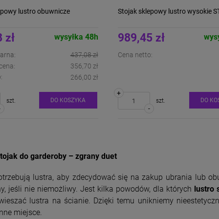
epowy lustro obuwnicze
Stojak sklepowy lustro wysokie S
3
 zł
989,45 zł
wysyłka 48h
wys
arna:
437,08 zł
Cena netto:
cena:
356,70 zł
:
266,00 zł
+
DO KOSZYKA
DO KO
szt.
szt.
-
-
stojak do garderoby – zgrany duet
potrzebują lustra, aby zdecydować się na zakup ubrania lub 
y, jeśli nie niemożliwy. Jest kilka powodów, dla których
lustro 
ieszać lustra na ścianie. Dzięki temu unikniemy nieestetycz
inne miejsce.