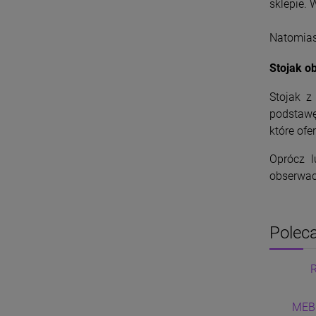
sklepie. 
Natomias
Stojak o
Stojak z
podstawę
które ofe
Oprócz l
obserwacj
Poleca
MEB