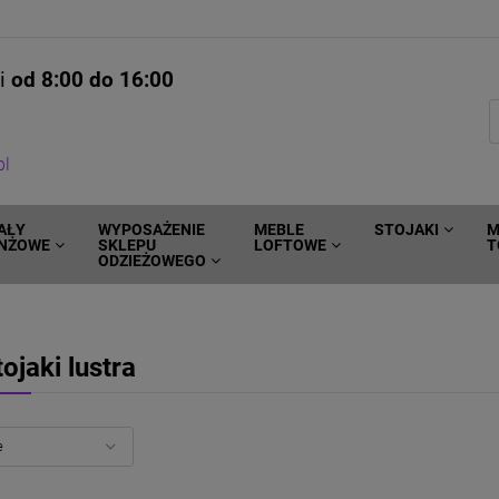
ni
od 8:00 do 16:00
pl
AŁY
WYPOSAŻENIE
MEBLE
STOJAKI
M
NŻOWE
SKLEPU
LOFTOWE
T
ODZIEŻOWEGO
tojaki lustra