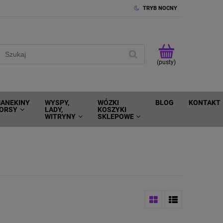
TRYB NOCNY
(pusty)
ANEKINY
WYSPY,
WÓZKI
BLOG
KONTAKT
ORSY
LADY,
KOSZYKI
WITRYNY
SKLEPOWE