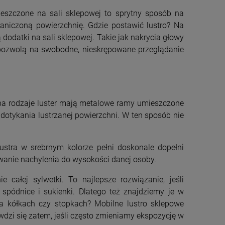
ieszczone na sali sklepowej to sprytny sposób na
raniczoną powierzchnię. Gdzie postawić lustro? Na
 dodatki na sali sklepowej. Takie jak nakrycia głowy
i pozwolą na swobodne, nieskrępowane przeglądanie
 Oba rodzaje luster mają metalowe ramy umieszczone
dotykania lustrzanej powierzchni. W ten sposób nie
stra w srebrnym kolorze pełni doskonale dopełni
owanie nachylenia do wysokości danej osoby.
 całej sylwetki. To najlepsze rozwiązanie, jeśli
 spódnice i sukienki. Dlatego też znajdziemy je w
a kółkach czy stopkach? Mobilne lustro sklepowe
dzi się zatem, jeśli często zmieniamy ekspozycję w