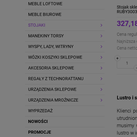
MEBLE LOFTOWE
Stojak skl
RUBY300
MEBLE BIUROWE
327,18
STOJAKI
Cena regul
MANEKINY TORSY
Najniższa 
WYSPY, LADY, WITRYNY
Cena netto
WÓZKI KOSZYKI SKLEPOWE
+
AKCESORIA SKLEPOWE
REGAŁY Z TECHNORATTANU
URZĄDZENIA SKLEPOWE
Lustro i 
URZĄDZENIA MROŹNICZE
Klienci 
WYPRZEDAŻ
utrudnion
NOWOŚCI
musimy w
PROMOCJE
lustro w 