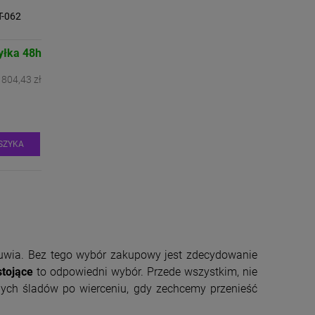
T-062
yłka 48h
804,43 zł
SZYKA
obuwia. Bez tego wybór zakupowy jest zdecydowanie
stojące
to odpowiedni wybór. Przede wszystkim, nie
nych śladów po wierceniu, gdy zechcemy przenieść