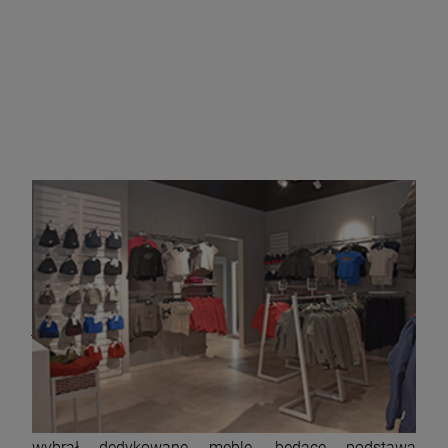
Aby skutecznie eksponować ubrania w sklepie,
powinieneś wybrać odpowiednie meble do jego
wyposażenia.
Solidne i dopasowane do towaru
wyposażenie sklepu odzieżowego to połowa sukcesu
w jego prowadzeniu.
Na pewno czasami się dziwisz
jak trudno sprzedać odzież. Nawet pomimo jej
modnego designu i świetnej jakości. Nieraz nawet
najpiękniejsza sukienka pozostaje niezauważona
przez Klientów, ponieważ nie potrafisz jej dobrze
zaprezentować. To dlatego tak ważne jest, abyś
wybrał dedykowane meble, będące podstawą