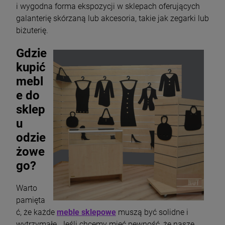
i wygodna forma ekspozycji w sklepach oferujących
galanterię skórzaną lub akcesoria, takie jak zegarki lub
biżuterię.
Gdzie
kupić
mebl
e do
sklep
u
odzie
żowe
go?
Warto
pamięta
ć, że każde
meble sklepowe
muszą być solidne i
wytrzymałe. Jeśli chcemy mieć pewność, że nasze