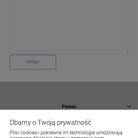
WYŚLIJ
Pomoc
Płatności i dostawa
Dbamy o Twoją prywatność
Informacje
Pliki cookies i pokrewne im technologie umożliwiają