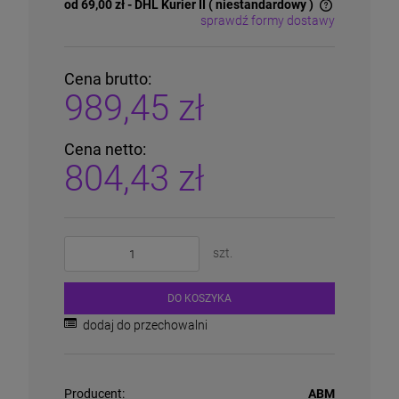
od 69,00 zł
- DHL Kurier II ( niestandardowy )
sprawdź formy dostawy
Cena nie zawiera ewentualnych kosztów płatności
Cena brutto:
989,45 zł
Cena netto:
804,43 zł
szt.
DO KOSZYKA
dodaj do przechowalni
Producent:
ABM