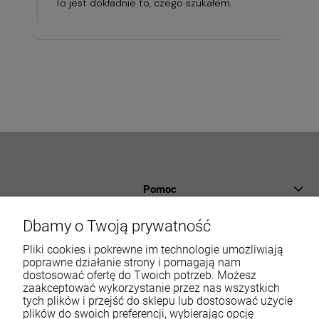
To jest dokładnie to, czego szukałem.
Pomoc
Płatności i dostawa
Dbamy o Twoją prywatność
Informacje
Pliki cookies i pokrewne im technologie umożliwiają
poprawne działanie strony i pomagają nam
dostosować ofertę do Twoich potrzeb. Możesz
O nas
zaakceptować wykorzystanie przez nas wszystkich
tych plików i przejść do sklepu lub dostosować użycie
Moje konto
plików do swoich preferencji, wybierając opcję