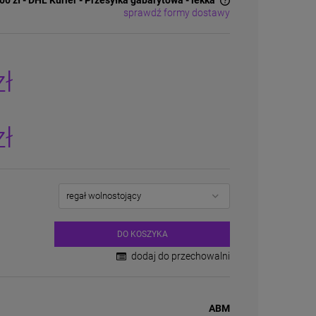
00 zł
- DHL Kurier - Przesyłka gabarytowa - lekka
sprawdź formy dostawy
Cena nie zawiera ewentualnych kosztów
płatności
zł
zł
DO KOSZYKA
dodaj do przechowalni
ABM