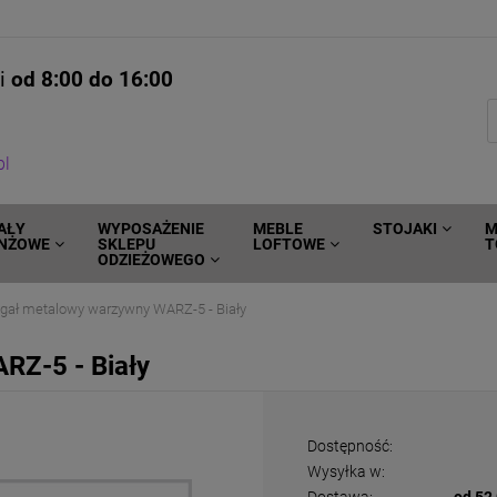
ni
od 8:00 do 16:00
pl
AŁY
WYPOSAŻENIE
MEBLE
STOJAKI
M
NŻOWE
SKLEPU
LOFTOWE
T
ODZIEŻOWEGO
gał metalowy warzywny WARZ-5 - Biały
RZ-5 - Biały
Dostępność:
Wysyłka w: