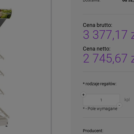
Dostawa:
od 52,
Cena brutto:
3 377,17 
Cena netto:
2 745,67 
*
rodzaje regałów:
+
kpl
-
*
- Pole wymagane
Producent: