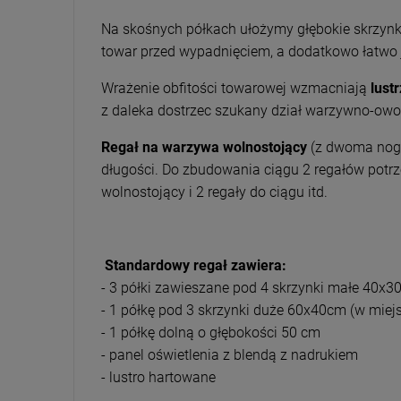
Na skośnych półkach ułożymy głębokie skrzynk
towar przed wypadnięciem, a dodatkowo łatwo 
Wrażenie obfitości towarowej wzmacniają
lust
z daleka dostrzec szukany dział warzywno-ow
Regał na warzywa wolnostojący
(z dwoma nog
długości.
Do zbudowania ciągu 2 regałów potrze
wolnostojący i 2 regały do ciągu itd.
Standardowy regał zawiera:
- 3 półki zawieszane pod 4 skrzynki małe 40x
- 1 półkę pod 3 skrzynki duże 60x40cm (w miej
- 1 półkę dolną o głębokości 50 cm
- panel oświetlenia z blendą z nadrukiem
- lustro hartowane