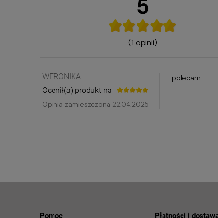
5
(1 opinii)
WERONIKA
polecam
Ocenił(a) produkt na
Opinia zamieszczona 22.04.2025
Pomoc
Płatności i dostaw