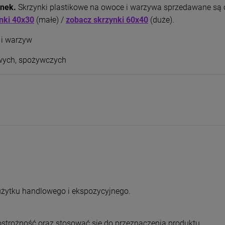
ynek.
Skrzynki plastikowe na owoce i warzywa sprzedawane są o
nki 40x30
(małe) /
zobacz skrzynki 60x40
(duże).
 i warzyw
wych, spożywczych
użytku handlowego i ekspozycyjnego.
trożność oraz stosować się do przeznaczenia produktu.