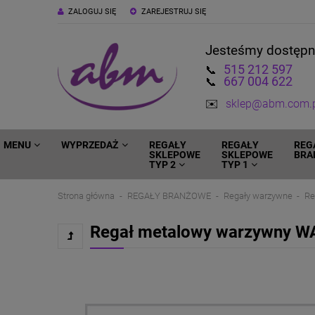
ZALOGUJ SIĘ
ZAREJESTRUJ SIĘ
Jesteśmy dostęp
515 212 597
📞
667 004 622
📞
✉️
sklep@abm.com.
MENU
WYPRZEDAŻ
REGAŁY
REGAŁY
REG
SKLEPOWE
SKLEPOWE
BRA
TYP 2
TYP 1
Strona główna
REGAŁY BRANŻOWE
Regały warzywne
Re
Regał metalowy warzywny WA