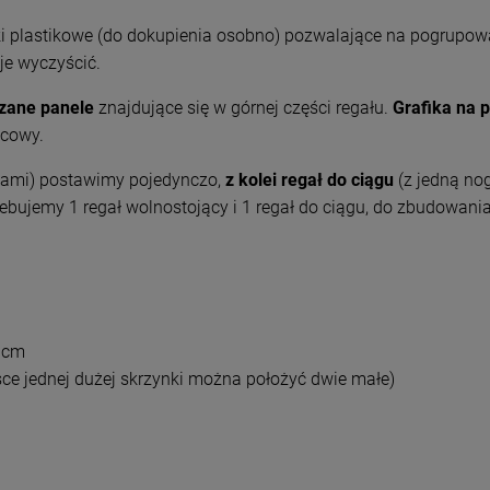
i plastikowe (do dokupienia osobno) pozwalające na pogrupo
je wyczyścić.
rzane panele
znajdujące się w górnej części regału.
Grafika na 
ocowy.
ami) postawimy pojedynczo,
z kolei regał do ciągu
(z jedną no
bujemy 1 regał wolnostojący i 1 regał do ciągu, do zbudowania
30cm
sce jednej dużej skrzynki można położyć dwie małe)