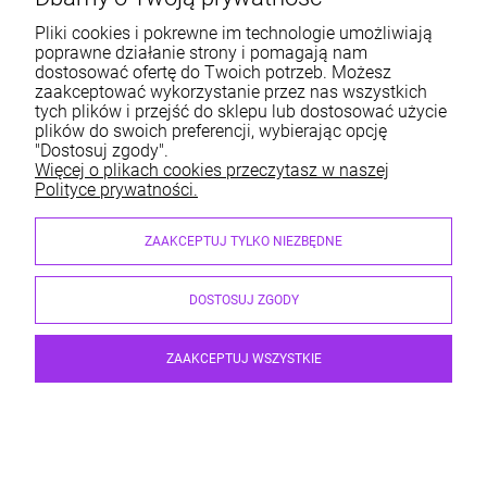
DO KOSZYKA
Pliki cookies i pokrewne im technologie umożliwiają
poprawne działanie strony i pomagają nam
dostosować ofertę do Twoich potrzeb. Możesz
Zawieszka podwójna z szyldem na kratę
zaakceptować wykorzystanie przez nas wszystkich
tych plików i przejść do sklepu lub dostosować użycie
plików do swoich preferencji, wybierając opcję
"Dostosuj zgody".
Więcej o plikach cookies przeczytasz w naszej
Polityce prywatności.
ZAAKCEPTUJ TYLKO NIEZBĘDNE
DOSTOSUJ ZGODY
Zawieszka podwójna 16 cm na kratę z szyldem
ZAAKCEPTUJ WSZYSTKIE
chromowana
Dostępność:
duża ilość
Wysyłka w:
48 godzin