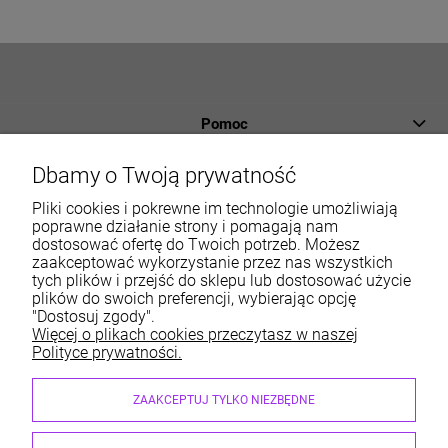
Pomoc
Płatności i dostawa
Dbamy o Twoją prywatność
Informacje
Pliki cookies i pokrewne im technologie umożliwiają
poprawne działanie strony i pomagają nam
dostosować ofertę do Twoich potrzeb. Możesz
O nas
zaakceptować wykorzystanie przez nas wszystkich
tych plików i przejść do sklepu lub dostosować użycie
Moje konto
plików do swoich preferencji, wybierając opcję
"Dostosuj zgody".
Więcej o plikach cookies przeczytasz w naszej
Polityce prywatności.
Sklep internetowy ABM Wyposażamy Sklepy | ul. Dobry
ZAAKCEPTUJ TYLKO NIEZBĘDNE
Początek 6, 30-798 Kraków
sklep@abm.com.pl
| 667 004 622, 515 212 597