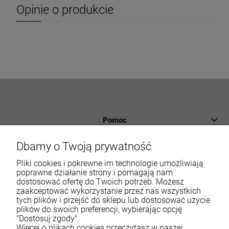
Opinie o produkcie
Pomoc
Płatności i dostawa
Dbamy o Twoją prywatność
Informacje
Pliki cookies i pokrewne im technologie umożliwiają
poprawne działanie strony i pomagają nam
dostosować ofertę do Twoich potrzeb. Możesz
O nas
zaakceptować wykorzystanie przez nas wszystkich
tych plików i przejść do sklepu lub dostosować użycie
Moje konto
plików do swoich preferencji, wybierając opcję
"Dostosuj zgody".
Więcej o plikach cookies przeczytasz w naszej