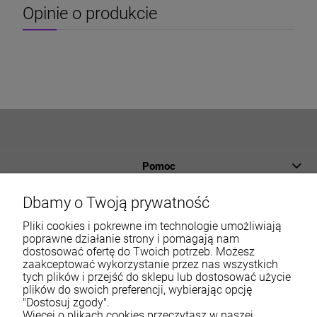
Opinie o produkcie
Pomoc
Płatności i dostawa
Dbamy o Twoją prywatność
Informacje
Pliki cookies i pokrewne im technologie umożliwiają
poprawne działanie strony i pomagają nam
dostosować ofertę do Twoich potrzeb. Możesz
O nas
zaakceptować wykorzystanie przez nas wszystkich
tych plików i przejść do sklepu lub dostosować użycie
Moje konto
plików do swoich preferencji, wybierając opcję
"Dostosuj zgody".
Więcej o plikach cookies przeczytasz w naszej