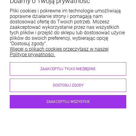
Dbamy o Twoją prywatność
Informacje
Pliki cookies i pokrewne im technologie umożliwiają
poprawne działanie strony i pomagają nam
dostosować ofertę do Twoich potrzeb. Możesz
O nas
zaakceptować wykorzystanie przez nas wszystkich
tych plików i przejść do sklepu lub dostosować użycie
Moje konto
plików do swoich preferencji, wybierając opcję
"Dostosuj zgody".
Więcej o plikach cookies przeczytasz w naszej
Polityce prywatności.
Sklep internetowy ABM Wyposażamy Sklepy | ul. Dobry
ZAAKCEPTUJ TYLKO NIEZBĘDNE
Początek 6, 30-798 Kraków
sklep@abm.com.pl
| 667 004 622, 515 212 597
NIP: 6792469111 | REGON: 351364718
DOSTOSUJ ZGODY
ZAAKCEPTUJ WSZYSTKIE
Mobilny widget karty produktu
Witryna szklana sklepowa typ W-1 50X50
© 2026 wyposazamysklepy.pl. Wszelkie prawa zastrzeżone.
Styl graficzny i aplikacje ShopGadget.pl
Sklep internetowy Shoper
Premium