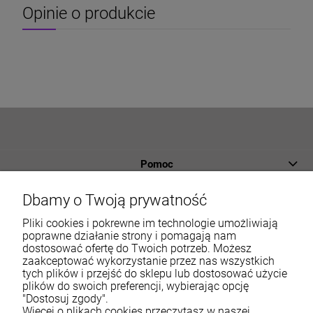
Opinie o produkcie
Pomoc
Płatności i dostawa
Dbamy o Twoją prywatność
Informacje
Pliki cookies i pokrewne im technologie umożliwiają
poprawne działanie strony i pomagają nam
dostosować ofertę do Twoich potrzeb. Możesz
O nas
zaakceptować wykorzystanie przez nas wszystkich
tych plików i przejść do sklepu lub dostosować użycie
Moje konto
plików do swoich preferencji, wybierając opcję
"Dostosuj zgody".
Więcej o plikach cookies przeczytasz w naszej