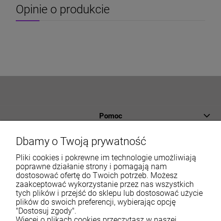
Opinie o produkcie
Pomoc
Płatności i dostawa
Dbamy o Twoją prywatność
Informacje
Pliki cookies i pokrewne im technologie umożliwiają
poprawne działanie strony i pomagają nam
dostosować ofertę do Twoich potrzeb. Możesz
O nas
zaakceptować wykorzystanie przez nas wszystkich
tych plików i przejść do sklepu lub dostosować użycie
Moje konto
plików do swoich preferencji, wybierając opcję
"Dostosuj zgody".
Więcej o plikach cookies przeczytasz w naszej