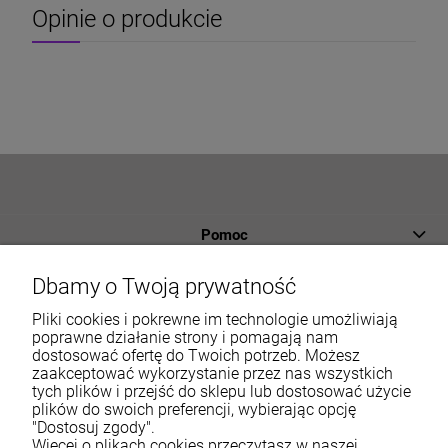
Opinie o produkcie
Pomoc
Płatności i dostawa
Dbamy o Twoją prywatność
Informacje
Pliki cookies i pokrewne im technologie umożliwiają
poprawne działanie strony i pomagają nam
dostosować ofertę do Twoich potrzeb. Możesz
O nas
zaakceptować wykorzystanie przez nas wszystkich
tych plików i przejść do sklepu lub dostosować użycie
Moje konto
plików do swoich preferencji, wybierając opcję
"Dostosuj zgody".
Więcej o plikach cookies przeczytasz w naszej