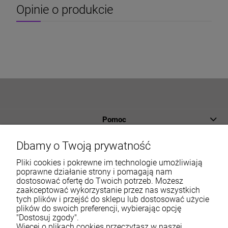
Opinie o produkcie
Pomoc
Płatności i dostawa
Dbamy o Twoją prywatność
Informacje
Pliki cookies i pokrewne im technologie umożliwiają
poprawne działanie strony i pomagają nam
dostosować ofertę do Twoich potrzeb. Możesz
O nas
zaakceptować wykorzystanie przez nas wszystkich
tych plików i przejść do sklepu lub dostosować użycie
Moje konto
plików do swoich preferencji, wybierając opcję
"Dostosuj zgody".
Więcej o plikach cookies przeczytasz w naszej