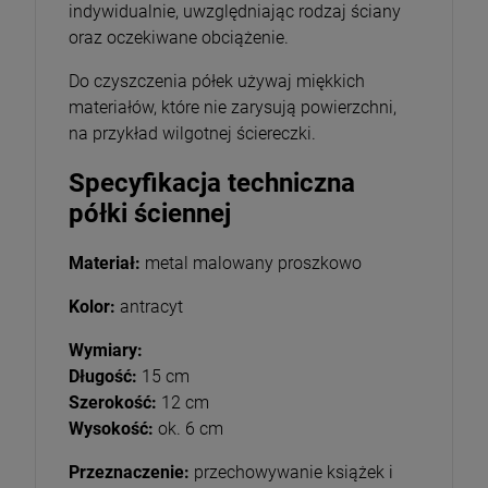
indywidualnie, uwzględniając rodzaj ściany
oraz oczekiwane obciążenie.
Do czyszczenia półek używaj miękkich
materiałów, które nie zarysują powierzchni,
na przykład wilgotnej ściereczki.
Specyfikacja techniczna
półki ściennej
Materiał:
metal malowany proszkowo
Kolor:
antracyt
Wymiary:
Długość:
15 cm
Szerokość:
12 cm
Wysokość:
ok. 6 cm
Przeznaczenie:
przechowywanie książek i