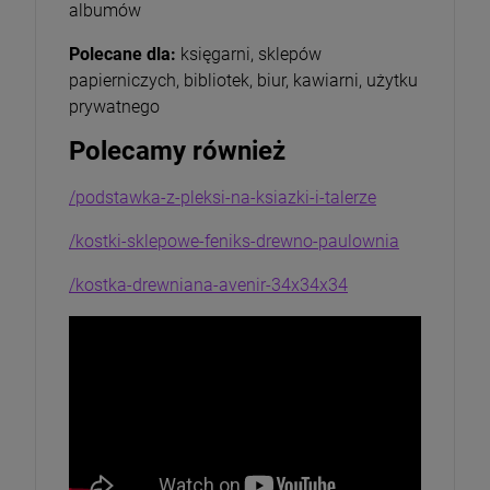
albumów
Polecane dla:
księgarni, sklepów
papierniczych, bibliotek, biur, kawiarni, użytku
prywatnego
Polecamy również
/podstawka-z-pleksi-na-ksiazki-i-talerze
/kostki-sklepowe-feniks-drewno-paulownia
/kostka-drewniana-avenir-34x34x34