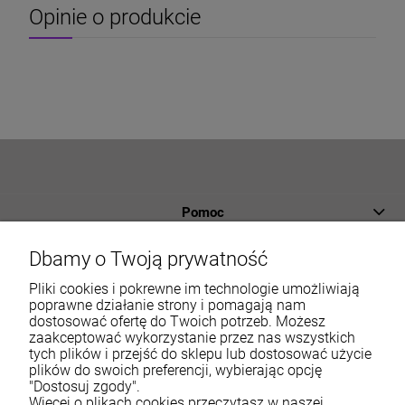
Opinie o produkcie
Pomoc
Płatności i dostawa
Dbamy o Twoją prywatność
Informacje
Pliki cookies i pokrewne im technologie umożliwiają
poprawne działanie strony i pomagają nam
dostosować ofertę do Twoich potrzeb. Możesz
O nas
zaakceptować wykorzystanie przez nas wszystkich
tych plików i przejść do sklepu lub dostosować użycie
Moje konto
plików do swoich preferencji, wybierając opcję
"Dostosuj zgody".
Więcej o plikach cookies przeczytasz w naszej