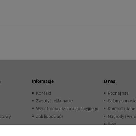
a
Informacje
O nas
Kontakt
Poznaj nas
Zwroty i reklamacje
Salony sprzed
Wzór formularza reklamacyjnego
Kontakt i dane 
ostawy
Jak kupować?
Nagrody i wyró
Blog