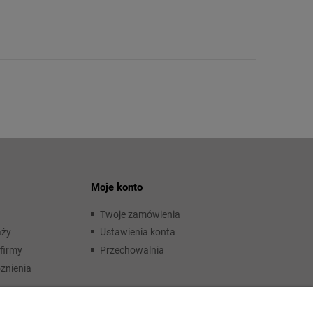
Moje konto
Twoje zamówienia
aży
Ustawienia konta
firmy
Przechowalnia
żnienia