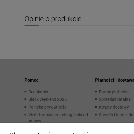
Opinie o produkcie
Pomoc
Płatności i dostaw
Regulamin
Formy płatności
Black Weekend 2025
Sprzedaż ratalna
Polityka prywatności
Koszty dostawy
Wzór formularza odstąpienia od
Sposób i termin d
umowy