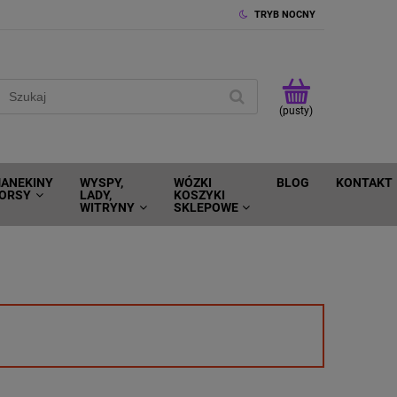
TRYB NOCNY
(pusty)
ANEKINY
WYSPY,
WÓZKI
BLOG
KONTAKT
ORSY
LADY,
KOSZYKI
WITRYNY
SKLEPOWE