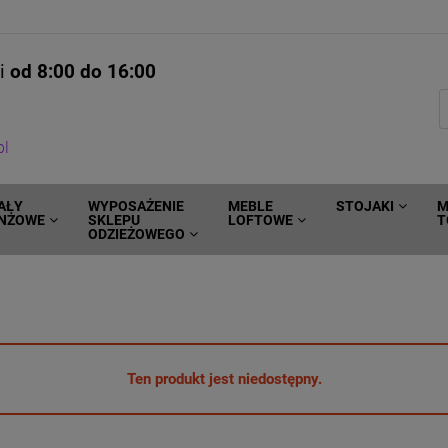
ni
od 8:00 do 16:00
pl
AŁY
WYPOSAŻENIE
MEBLE
STOJAKI
M
NŻOWE
SKLEPU
LOFTOWE
T
ODZIEŻOWEGO
Ten produkt jest niedostępny.