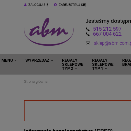
ZALOGUJ SIĘ
ZAREJESTRUJ SIĘ
Jesteśmy dostęp
515 212 597
📞
667 004 622
📞
✉️
sklep@abm.com.
MENU
WYPRZEDAŻ
REGAŁY
REGAŁY
REG
SKLEPOWE
SKLEPOWE
BRA
TYP 2
TYP 1
Strona główna