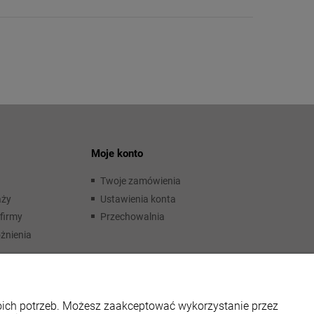
Moje konto
Twoje zamówienia
aży
Ustawienia konta
firmy
Przechowalnia
żnienia
woich potrzeb. Możesz zaakceptować wykorzystanie przez