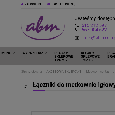
ZALOGUJ SIĘ
ZAREJESTRUJ SIĘ
Jesteśmy dostęp
515 212 597
📞
667 004 622
📞
✉️
sklep@abm.com.
MENU
WYPRZEDAŻ
REGAŁY
REGAŁY
REG
SKLEPOWE
SKLEPOWE
BRA
TYP 2
TYP 1
Strona główna
AKCESORIA SKLEPOWE
Metkownice, taśmy, 
Łączniki do metkownic igłow