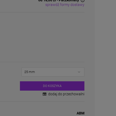
od 18,00 zł
- Paczkomaty
sprawdź formy dostawy
Cena nie zawiera ewentualnych kosztów
płatności
DO KOSZYKA
dodaj do przechowalni
ABM