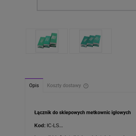
Opis
Koszty dostawy
Cena nie zawiera ewentual
płatności
Łącznik do sklepowych metkownic igłowych
Kod:
IC-LS...