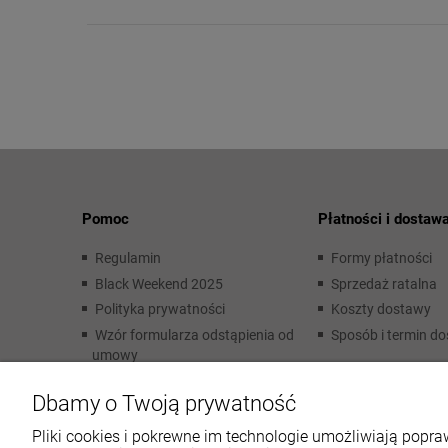
Pomoc
Płatności i dostaw
Regulamin
Formy płatności
Black Weekend 2025
Sprzedaż ratalna
Polityka prywatności
Koszty dostawy
Wzór formularza odstąpienia od
Sposób i termin d
umowy
Dbamy o Twoją prywatność
Pliki cookies i pokrewne im technologie umożliwiają pop