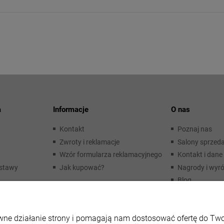
a
Informacje
O nas
Kontakt
Poznaj nas
Zwroty i reklamacje
Salony sprzed
Wzór formularza reklamacyjnego
Kontakt i dane 
ostawy
Jak kupować?
Nagrody i wyró
Blog
rawne działanie strony i pomagają nam dostosować ofertę do T