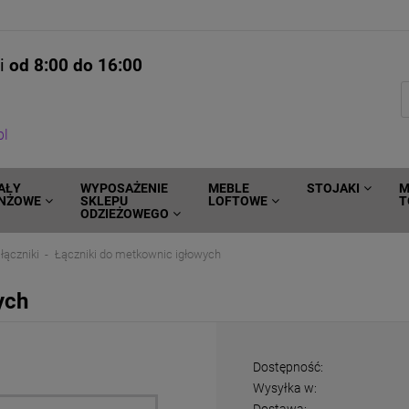
ni
od 8:00 do 16:00
pl
AŁY
WYPOSAŻENIE
MEBLE
STOJAKI
M
NŻOWE
SKLEPU
LOFTOWE
T
ODZIEŻOWEGO
łączniki
Łączniki do metkownic igłowych
ych
Dostępność:
Wysyłka w: