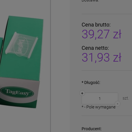
Dostawa:
Cena brutto:
39,27 zł
Cena netto:
31,93 zł
*
Długość:
+
szt.
-
*
- Pole wymagane
Producent: