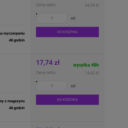
Cena netto:
44,29 zł
+
szt.
-
DO KOSZYKA
na wyczerpaniu
48 godzin
17,74 zł
wysyłka 48h
Cena netto:
14,42 zł
+
szt.
-
DO KOSZYKA
ny z magazynu
48 godzin