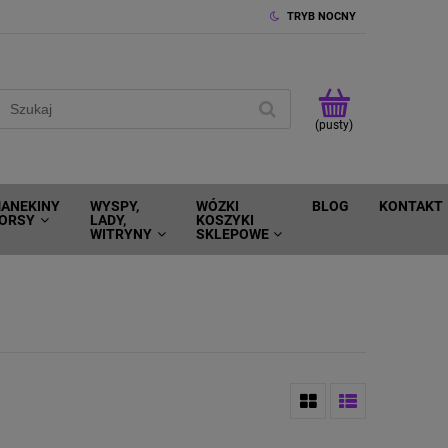
TRYB NOCNY
(pusty)
ANEKINY
WYSPY,
WÓZKI
BLOG
KONTAKT
ORSY
LADY,
KOSZYKI
WITRYNY
SKLEPOWE