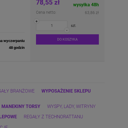
78,55 zł
wysyłka 48h
Cena netto:
63,86 zł
+
szt.
-
DO KOSZYKA
na wyczerpaniu
48 godzin
GAŁY BRANŻOWE
WYPOSAŻENIE SKLEPU
MANEKINY TORSY
WYSPY, LADY, WITRYNY
KLEPOWE
REGAŁY Z TECHNORATTANU
CJE