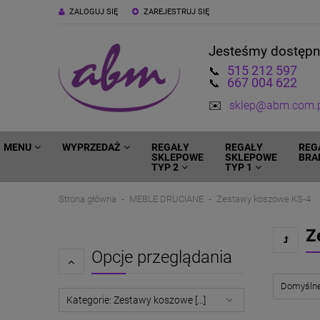
ZALOGUJ SIĘ
ZAREJESTRUJ SIĘ
Jesteśmy dostęp
515 212 597
📞
667 004 622
📞
✉️
sklep@abm.com.
MENU
WYPRZEDAŻ
REGAŁY
REGAŁY
REG
SKLEPOWE
SKLEPOWE
BRA
TYP 2
TYP 1
Strona główna
MEBLE DRUCIANE
Zestawy koszowe KS-4
Z
Opcje przeglądania
Kategorie: Zestawy koszowe [...]