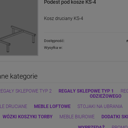
Podest pod kosze KS-4
Kosz druciany KS-4
Dostępność:
Wysyłka w:
ne kategorie
REGAŁY SKLEPOWE TYP 2
REGAŁY SKLEPOWE TYP 1
RE
ODZIEŻOWEGO
LE DRUCIANE
MEBLE LOFTOWE
STOJAKI NA UBRANIA
WÓZKI
KOSZYKI
TORBY
MEBLE BIUROWE
DODATKI S
WYPRZEDAŻ
PROMO