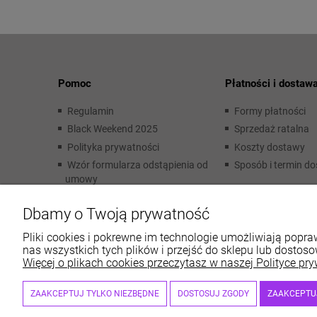
Pomoc
Płatności i dostaw
Regulamin
Formy płatności
Black Weekend 2025
Sprzedaż ratalna
Polityka prywatności
Koszty dostawy
Wzór formularza odstąpienia od
Sposób i termin d
umowy
Dbamy o Twoją prywatność
Pliki cookies i pokrewne im technologie umożliwiają pop
Sklep in
nas wszystkich tych plików i przejść do sklepu lub dostoso
Więcej o plikach cookies przeczytasz w naszej Polityce pry
ZAAKCEPTUJ TYLKO NIEZBĘDNE
DOSTOSUJ ZGODY
ZAAKCEPTU