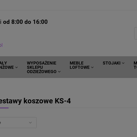
ni
od 8:00 do 16:00
pl
AŁY
WYPOSAŻENIE
MEBLE
STOJAKI
M
NŻOWE
SKLEPU
LOFTOWE
T
ODZIEŻOWEGO
estawy koszowe KS-4