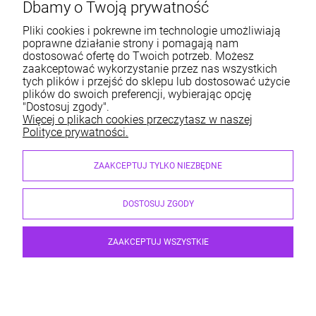
Dbamy o Twoją prywatność
Informacje
Pliki cookies i pokrewne im technologie umożliwiają
poprawne działanie strony i pomagają nam
dostosować ofertę do Twoich potrzeb. Możesz
O nas
zaakceptować wykorzystanie przez nas wszystkich
tych plików i przejść do sklepu lub dostosować użycie
Moje konto
plików do swoich preferencji, wybierając opcję
"Dostosuj zgody".
Więcej o plikach cookies przeczytasz w naszej
Polityce prywatności.
Sklep internetowy ABM Wyposażamy Sklepy | ul. Dobry
ZAAKCEPTUJ TYLKO NIEZBĘDNE
Początek 6, 30-798 Kraków
sklep@abm.com.pl
| 667 004 622, 515 212 597
NIP: 6792469111 | REGON: 351364718
DOSTOSUJ ZGODY
ZAAKCEPTUJ WSZYSTKIE
© 2026 wyposazamysklepy.pl. Wszelkie prawa zastrzeżone.
Styl graficzny i aplikacje ShopGadget.pl
Sklep internetowy Shoper
Premium