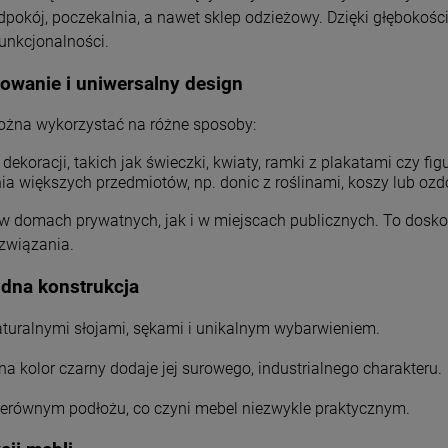
dpokój, poczekalnia, a nawet sklep odzieżowy. Dzięki głębokośc
funkcjonalności.
owanie i uniwersalny design
można wykorzystać na różne sposoby:
koracji, takich jak świeczki, kwiaty, ramki z plakatami czy figu
a większych przedmiotów, np. donic z roślinami, koszy lub oz
 domach prywatnych, jak i w miejscach publicznych. To doskona
ozwiązania.
lidna konstrukcja
naturalnymi słojami, sękami i unikalnym wybarwieniem.
 kolor czarny dodaje jej surowego, industrialnego charakteru.
ierównym podłożu, co czyni mebel niezwykle praktycznym.