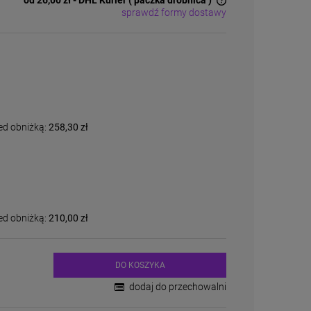
od 26,00 zł
- DHL Kurier ( paczka drobnica )
sprawdź formy dostawy
Cena nie zawiera ewentualnych kosztów
płatności
ed obniżką:
258,30 zł
ed obniżką:
210,00 zł
DO KOSZYKA
dodaj do przechowalni