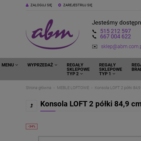
ZALOGUJ SIĘ
ZAREJESTRUJ SIĘ
Jesteśmy dostęp
515 212 597
📞
667 004 622
📞
✉️
sklep@abm.com.
MENU
WYPRZEDAŻ
REGAŁY
REGAŁY
REG
SKLEPOWE
SKLEPOWE
BRA
TYP 2
TYP 1
Strona główna
MEBLE LOFTOWE
Konsola LOFT 2 półki 84,
Konsola LOFT 2 półki 84,9 c