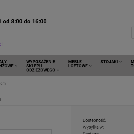
ni
od 8:00 do 16:00
pl
AŁY
WYPOSAŻENIE
MEBLE
STOJAKI
M
NŻOWE
SKLEPU
LOFTOWE
T
ODZIEŻOWEGO
9 cm
m
Dostępność:
Wysyłka w: