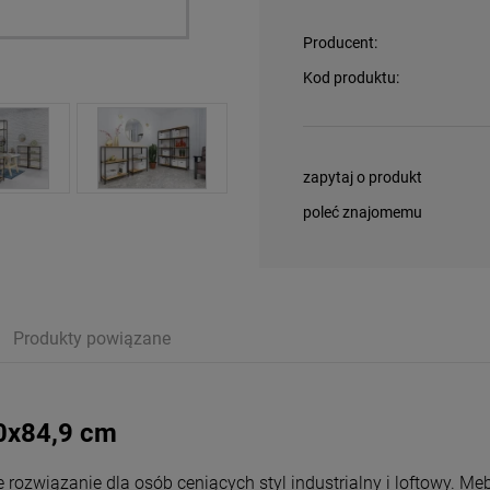
Producent:
Kod produktu:
zapytaj o produkt
poleć znajomemu
Produkty powiązane
na nie zawiera ewentualnych kosztów
atności
30x84,9 cm
 rozwiązanie dla osób ceniących styl industrialny i loftowy. M