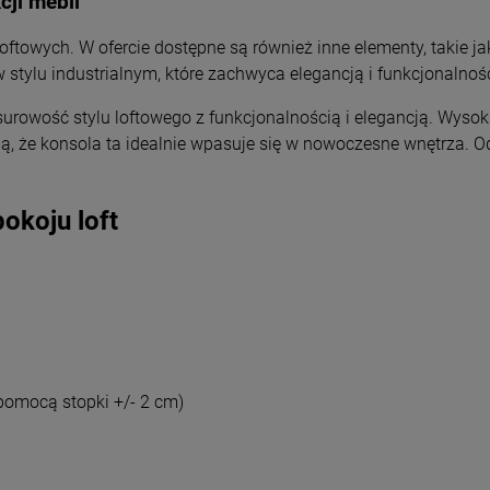
cji mebli
ftowych. W ofercie dostępne są również inne elementy, takie jak r
stylu industrialnym, które zachwyca elegancją i funkcjonalnoś
urowość stylu loftowego z funkcjonalnością i elegancją. Wysokie
że konsola ta idealnie wpasuje się w nowoczesne wnętrza. Odk
okoju loft
pomocą stopki +/- 2 cm)