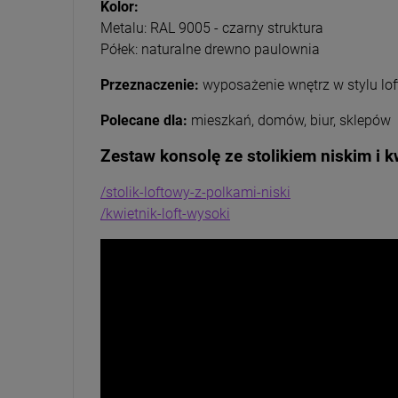
Kolor:
Metalu:
RAL 9005 - czarny struktura
Półek:
naturalne drewno paulownia
Przeznaczenie:
wyposażenie wnętrz w stylu lof
Polecane dla:
mieszkań, domów,
biur, sklepów
Zestaw konsolę ze stolikiem niskim i k
/stolik-loftowy-z-polkami-niski
/kwietnik-loft-wysoki