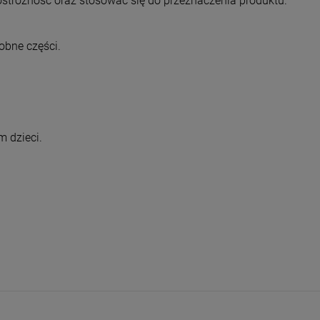
trożność oraz stosować się do przeznaczenia produktu.
obne części.
 dzieci.