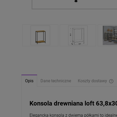
Opis
Dane techniczne
Koszty dostawy
Ce
pł
Konsola drewniana loft 63,8x
Elegancka k
onsola z dwiema półkami to idealne