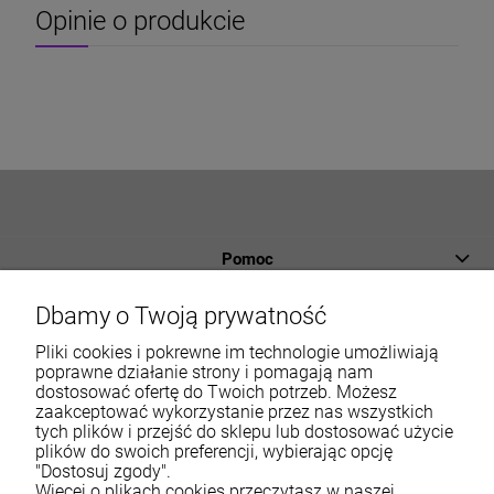
Opinie o produkcie
Pomoc
Płatności i dostawa
Dbamy o Twoją prywatność
Informacje
Pliki cookies i pokrewne im technologie umożliwiają
poprawne działanie strony i pomagają nam
dostosować ofertę do Twoich potrzeb. Możesz
O nas
zaakceptować wykorzystanie przez nas wszystkich
tych plików i przejść do sklepu lub dostosować użycie
Moje konto
plików do swoich preferencji, wybierając opcję
"Dostosuj zgody".
Więcej o plikach cookies przeczytasz w naszej