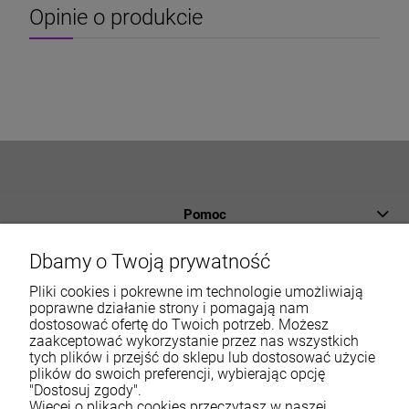
Opinie o produkcie
Pomoc
Płatności i dostawa
Dbamy o Twoją prywatność
Informacje
Pliki cookies i pokrewne im technologie umożliwiają
poprawne działanie strony i pomagają nam
dostosować ofertę do Twoich potrzeb. Możesz
O nas
zaakceptować wykorzystanie przez nas wszystkich
tych plików i przejść do sklepu lub dostosować użycie
Moje konto
plików do swoich preferencji, wybierając opcję
"Dostosuj zgody".
Więcej o plikach cookies przeczytasz w naszej