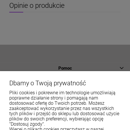
Opinie o produkcie
Pomoc
Płatności i dostawa
Dbamy o Twoją prywatność
Informacje
Pliki cookies i pokrewne im technologie umożliwiają
poprawne działanie strony i pomagają nam
dostosować ofertę do Twoich potrzeb. Możesz
O nas
zaakceptować wykorzystanie przez nas wszystkich
tych plików i przejść do sklepu lub dostosować użycie
Moje konto
plików do swoich preferencji, wybierając opcję
"Dostosuj zgody".
Więcej o plikach cookies przeczytasz w naszej