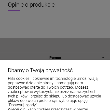
Opinie o produkcie
Pomoc
Płatności i dostawa
Dbamy o Twoją prywatność
Informacje
Pliki cookies i pokrewne im technologie umożliwiają
poprawne działanie strony i pomagają nam
dostosować ofertę do Twoich potrzeb. Możesz
O nas
zaakceptować wykorzystanie przez nas wszystkich
tych plików i przejść do sklepu lub dostosować użycie
Moje konto
plików do swoich preferencji, wybierając opcję
"Dostosuj zgody".
Więcej o plikach cookies przeczytasz w naszej