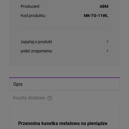
Producent:
ABM
Kod produktu:
MK-TG-11WL
zapytaj o produkt
poleć znajomemu
Opis
Koszty dostawy
Cena nie zawiera ewentualnych kosztów płatności
Przenośna kasetka metalowa na pieniądze