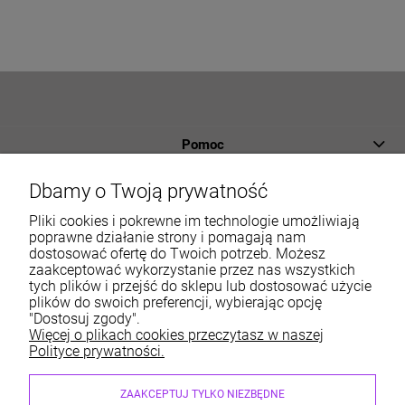
Pomoc
Płatności i dostawa
Dbamy o Twoją prywatność
Informacje
Pliki cookies i pokrewne im technologie umożliwiają
poprawne działanie strony i pomagają nam
dostosować ofertę do Twoich potrzeb. Możesz
O nas
zaakceptować wykorzystanie przez nas wszystkich
tych plików i przejść do sklepu lub dostosować użycie
Moje konto
plików do swoich preferencji, wybierając opcję
"Dostosuj zgody".
Więcej o plikach cookies przeczytasz w naszej
Polityce prywatności.
Sklep internetowy ABM Wyposażamy Sklepy | ul. Dobry
ZAAKCEPTUJ TYLKO NIEZBĘDNE
Początek 6, 30-798 Kraków