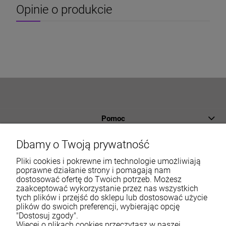
Opinie o produkcie
Pomoc
Płatności i dostawa
Dbamy o Twoją prywatność
Informacje
Pliki cookies i pokrewne im technologie umożliwiają
poprawne działanie strony i pomagają nam
dostosować ofertę do Twoich potrzeb. Możesz
O nas
zaakceptować wykorzystanie przez nas wszystkich
tych plików i przejść do sklepu lub dostosować użycie
Moje konto
plików do swoich preferencji, wybierając opcję
"Dostosuj zgody".
Więcej o plikach cookies przeczytasz w naszej