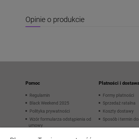
Opinie o produkcie
Pomoc
Płatności i dostaw
Regulamin
Formy płatności
Black Weekend 2025
Sprzedaż ratalna
Polityka prywatności
Koszty dostawy
Wzór formularza odstąpienia od
Sposób i termin d
umowy