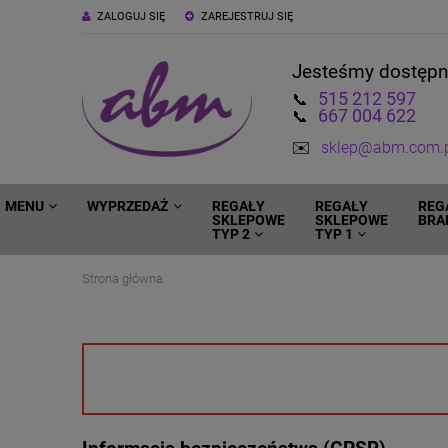
ZALOGUJ SIĘ
ZAREJESTRUJ SIĘ
Jesteśmy dostęp
515 212 597
📞
667 004 622
📞
✉️
sklep@abm.com.
MENU
WYPRZEDAŻ
REGAŁY
REGAŁY
REG
SKLEPOWE
SKLEPOWE
BRA
TYP 2
TYP 1
Strona główna