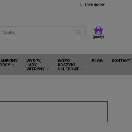
TRYB NOCNY
(pusty)
ANEKINY
WYSPY,
WÓZKI
BLOG
KONTAKT
ORSY
LADY,
KOSZYKI
WITRYNY
SKLEPOWE