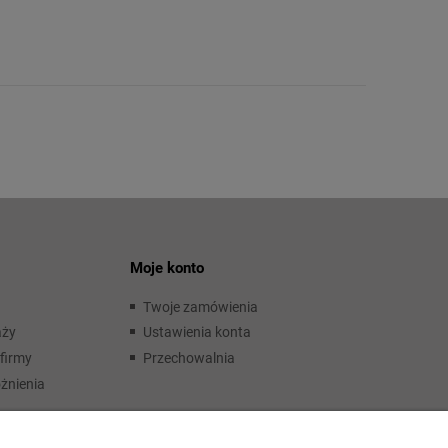
Moje konto
Twoje zamówienia
aży
Ustawienia konta
firmy
Przechowalnia
żnienia