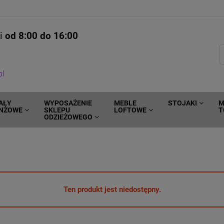
ni
od 8:00 do 16:00
pl
AŁY
WYPOSAŻENIE
MEBLE
STOJAKI
M
NŻOWE
SKLEPU
LOFTOWE
T
ODZIEŻOWEGO
Ten produkt jest niedostępny.