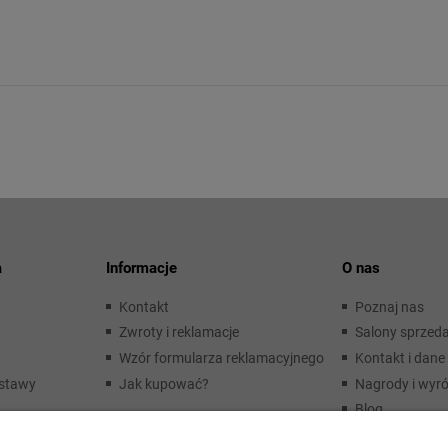
a
Informacje
O nas
Kontakt
Poznaj nas
Zwroty i reklamacje
Salony sprzed
Wzór formularza reklamacyjnego
Kontakt i dane 
ostawy
Jak kupować?
Nagrody i wyró
Blog