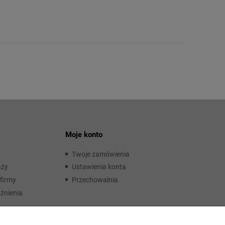
Moje konto
Twoje zamówienia
aży
Ustawienia konta
firmy
Przechowalnia
żnienia