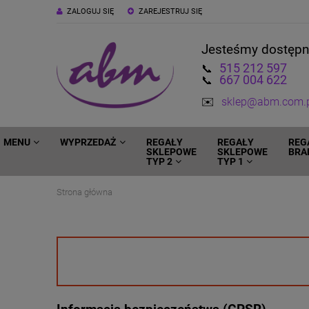
ZALOGUJ SIĘ
ZAREJESTRUJ SIĘ
Jesteśmy dostęp
515 212 597
📞
667 004 622
📞
✉️
sklep@abm.com.
MENU
WYPRZEDAŻ
REGAŁY
REGAŁY
REG
SKLEPOWE
SKLEPOWE
BRA
TYP 2
TYP 1
Strona główna