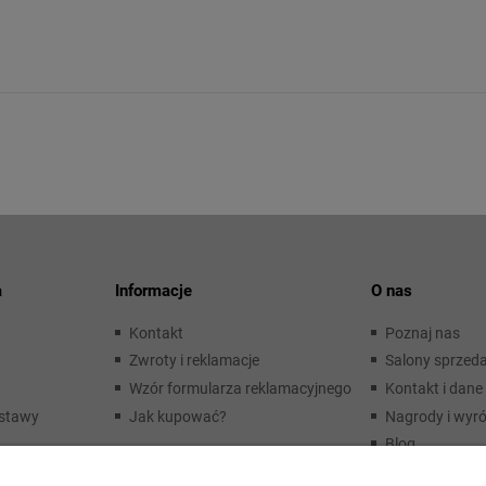
a
Informacje
O nas
Kontakt
Poznaj nas
Zwroty i reklamacje
Salony sprzed
Wzór formularza reklamacyjnego
Kontakt i dane 
ostawy
Jak kupować?
Nagrody i wyró
Blog