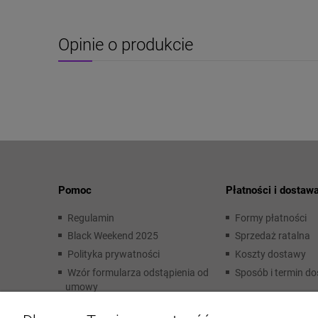
Opinie o produkcie
Pomoc
Płatności i dostaw
Regulamin
Formy płatności
Black Weekend 2025
Sprzedaż ratalna
Polityka prywatności
Koszty dostawy
Wzór formularza odstąpienia od
Sposób i termin d
umowy