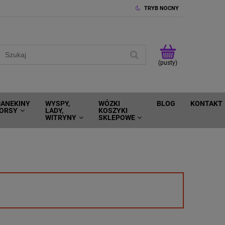
TRYB NOCNY
(pusty)
ANEKINY
WYSPY,
WÓZKI
BLOG
KONTAKT
ORSY
LADY,
KOSZYKI
WITRYNY
SKLEPOWE