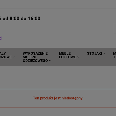
ni
od 8:00 do 16:00
pl
AŁY
WYPOSAŻENIE
MEBLE
STOJAKI
M
NŻOWE
SKLEPU
LOFTOWE
T
ODZIEŻOWEGO
Ten produkt jest niedostępny.