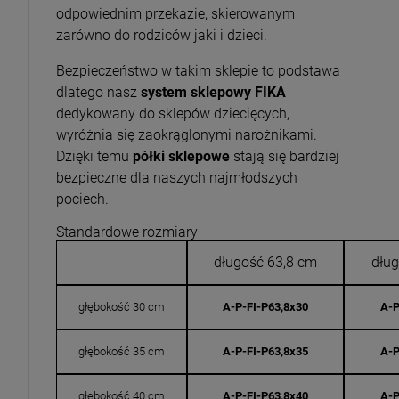
odpowiednim przekazie, skierowanym
zarówno do rodziców jaki i dzieci.
Bezpieczeństwo w takim sklepie to podstawa
dlatego nasz
system sklepowy FIKA
dedykowany do sklepów dziecięcych,
wyróżnia się zaokrąglonymi narożnikami.
Dzięki temu
półki sklepowe
stają się bardziej
bezpieczne dla naszych najmłodszych
pociech.
Standardowe rozmiary
długość 63,8 cm
dług
głębokość 30 cm
A-P-FI-P63,8x30
A-P
głębokość 35 cm
A-P-FI-P63,8x35
A-P
głębokość 40 cm
A-P-FI-P63,8x40
A-P