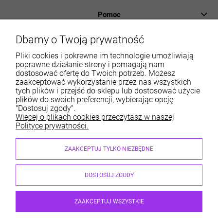
Pomoc
Płatności i dostawa
Dbamy o Twoją prywatność
Informacje
Pliki cookies i pokrewne im technologie umożliwiają
poprawne działanie strony i pomagają nam
dostosować ofertę do Twoich potrzeb. Możesz
O nas
zaakceptować wykorzystanie przez nas wszystkich
tych plików i przejść do sklepu lub dostosować użycie
Moje konto
plików do swoich preferencji, wybierając opcję
"Dostosuj zgody".
Więcej o plikach cookies przeczytasz w naszej
Polityce prywatności.
Sklep internetowy ABM Wyposażamy Sklepy | ul. Dobry
ZAAKCEPTUJ TYLKO NIEZBĘDNE
Początek 6, 30-798 Kraków
sklep@abm.com.pl
| 667 004 622, 515 212 597
NIP: 6792469111 | REGON: 351364718
DOSTOSUJ ZGODY
ZAAKCEPTUJ WSZYSTKIE
Mobilny widget karty produktu