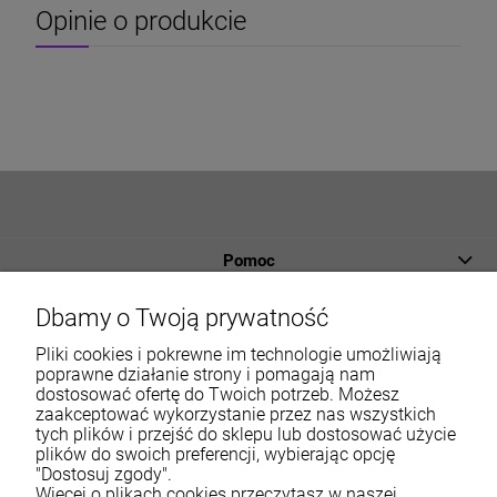
Opinie o produkcie
Pomoc
Płatności i dostawa
Dbamy o Twoją prywatność
Informacje
Pliki cookies i pokrewne im technologie umożliwiają
poprawne działanie strony i pomagają nam
dostosować ofertę do Twoich potrzeb. Możesz
O nas
zaakceptować wykorzystanie przez nas wszystkich
tych plików i przejść do sklepu lub dostosować użycie
Moje konto
plików do swoich preferencji, wybierając opcję
"Dostosuj zgody".
Więcej o plikach cookies przeczytasz w naszej