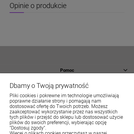
Opinie o produkcie
Pomoc
Płatności i dostawa
Dbamy o Twoją prywatność
Informacje
Pliki cookies i pokrewne im technologie umożliwiają
poprawne działanie strony i pomagają nam
dostosować ofertę do Twoich potrzeb. Możesz
O nas
zaakceptować wykorzystanie przez nas wszystkich
tych plików i przejść do sklepu lub dostosować użycie
Moje konto
plików do swoich preferencji, wybierając opcję
"Dostosuj zgody".
Więcej o plikach cookies przeczytasz w naszej